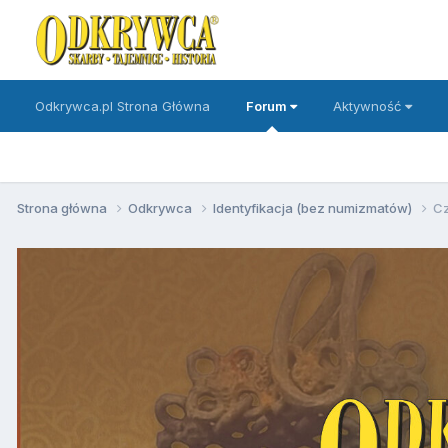
Odkrywca.pl Strona Główna
Forum
Aktywność
Strona główna
Odkrywca
Identyfikacja (bez numizmatów)
Cz