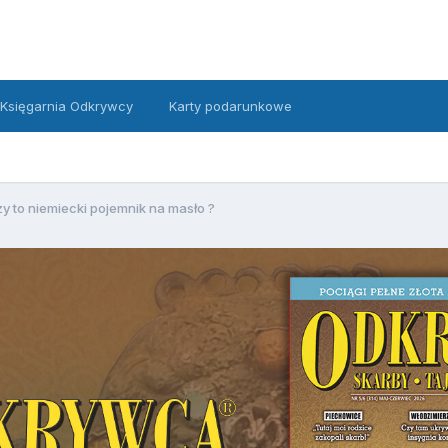
Księgarnia Odkrywcy
Karty podarunkowe
y to niemiecki pojemnik na masło ?