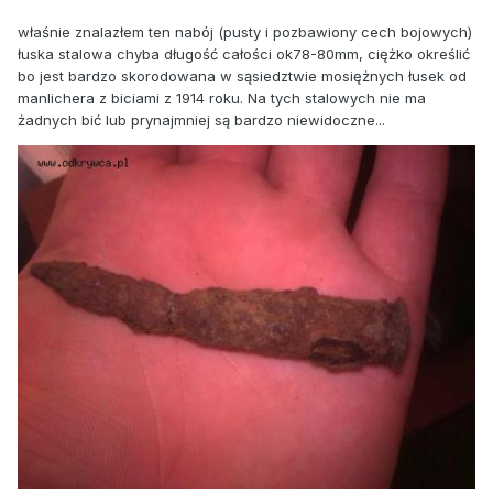
właśnie znalazłem ten nabój (pusty i pozbawiony cech bojowych)
łuska stalowa chyba długość całości ok78-80mm, ciężko określić
bo jest bardzo skorodowana w sąsiedztwie mosiężnych łusek od
manlichera z biciami z 1914 roku. Na tych stalowych nie ma
żadnych bić lub prynajmniej są bardzo niewidoczne...