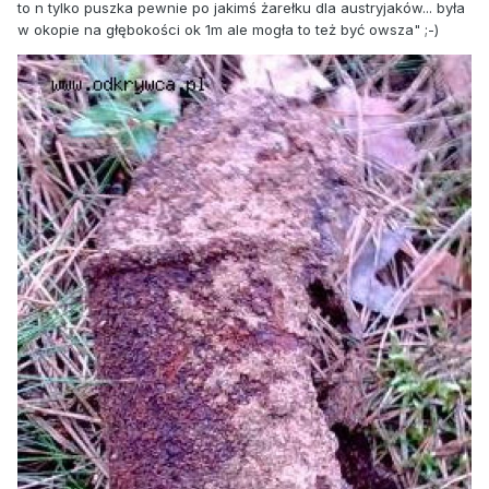
to n tylko puszka pewnie po jakimś żarełku dla austryjaków... była
w okopie na głębokości ok 1m ale mogła to też być owsza" ;-)