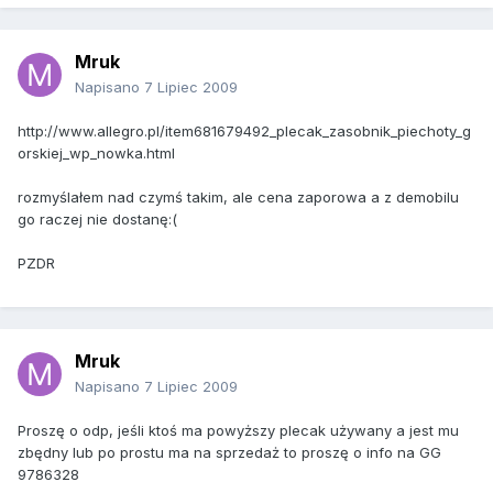
Mruk
Napisano
7 Lipiec 2009
http://www.allegro.pl/item681679492_plecak_zasobnik_piechoty_g
orskiej_wp_nowka.html
rozmyślałem nad czymś takim, ale cena zaporowa a z demobilu
go raczej nie dostanę:(
PZDR
Mruk
Napisano
7 Lipiec 2009
Proszę o odp, jeśli ktoś ma powyższy plecak używany a jest mu
zbędny lub po prostu ma na sprzedaż to proszę o info na GG
9786328