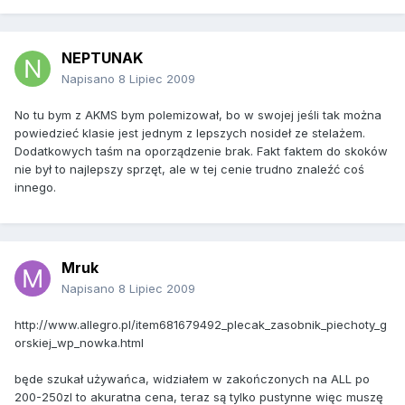
NEPTUNAK
Napisano
8 Lipiec 2009
No tu bym z AKMS bym polemizował, bo w swojej jeśli tak można
powiedzieć klasie jest jednym z lepszych nosideł ze stelażem.
Dodatkowych taśm na oporządzenie brak. Fakt faktem do skoków
nie był to najlepszy sprzęt, ale w tej cenie trudno znaleźć coś
innego.
Mruk
Napisano
8 Lipiec 2009
http://www.allegro.pl/item681679492_plecak_zasobnik_piechoty_g
orskiej_wp_nowka.html
będe szukał używańca, widziałem w zakończonych na ALL po
200-250zl to akuratna cena, teraz są tylko pustynne więc muszę