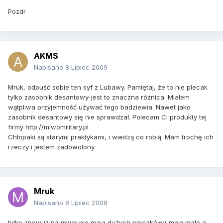
Pozdr
AKMS
Napisano
8 Lipiec 2009
Mruk, odpuść sobie ten syf z Lubawy. Pamiętaj, że to nie plecak
tylko zasobnik desantowy-jest to znaczna różnica. Miałem
wątpliwa przyjemność używać tego badziewia. Nawet jako
zasobnik desantowy się nie sprawdzał. Polecam Ci produkty tej
firmy http://miwomilitary.pl
Chłopaki są starymi praktykami, i wiedzą co robią. Mam trochę ich
rzeczy i jestem zadowolony.
Mruk
Napisano
8 Lipiec 2009
tylko znowuż na miwo nie maja dużych plecaków:( mają małe a