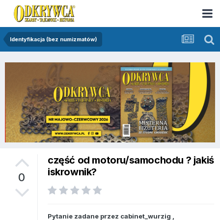
Identyfikacja (bez numizmatów)
część od motoru/samochodu ? jakiś
iskrownik?
0
Pytanie zadane przez
cabinet_wurzig
,