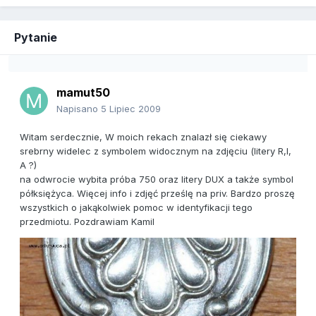
Pytanie
mamut50
Napisano
5 Lipiec 2009
Witam serdecznie, W moich rekach znalazł się ciekawy
srebrny widelec z symbolem widocznym na zdjęciu (litery R,I,
A ?)
na odwrocie wybita próba 750 oraz litery DUX a także symbol
półksiężyca. Więcej info i zdjęć prześlę na priv. Bardzo proszę
wszystkich o jakąkolwiek pomoc w identyfikacji tego
przedmiotu. Pozdrawiam Kamil