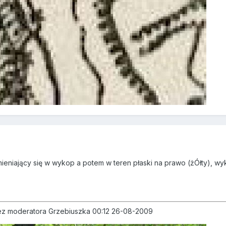
mieniający się w wykop a potem w teren płaski na prawo (żÓłty), w
rzez moderatora Grzebiuszka 00:12 26-08-2009