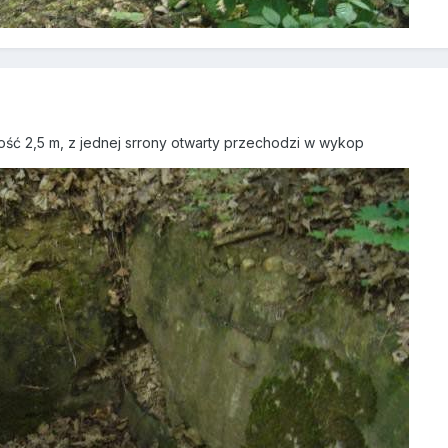
ość 2,5 m, z jednej srrony otwarty przechodzi w wykop