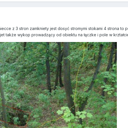
niecce z 3 stron zamkniety jest dosyć stromymi stokami 4 strona to
et także wykop prowadzący od obiektu na łączke i pole w krztałcie l