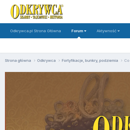
Odkrywca.pl Strona Główna
Forum
Aktywność
Strona główna
Odkrywca
Fortyfikacje, bunkry, podziemia
Co 