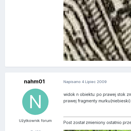
nahm01
Napisano
4 Lipiec 2009
widok n obiektu: po prawej stok z
prawej fragmenty murku(niebieski)
Użytkownik forum
Post został zmieniony ostatnio p