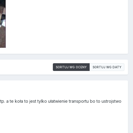
SORTUJ WG OCENY
SORTUJ WG DATY
a te koła to jest tylko ułatwienie transportu bo to ustrojstwo