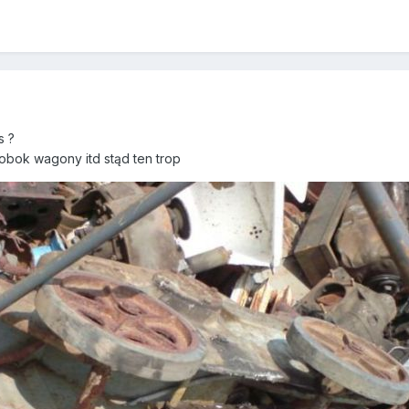
s ?
bok wagony itd stąd ten trop