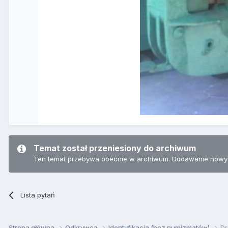
Temat został przeniesiony do archiwum
Ten temat przebywa obecnie w archiwum. Dodawanie nowyc
Lista pytań
Strona główna
Odkrywca
Identyfikacja (bez numizmatów)
Dr