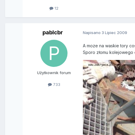
12
pablcbr
Napisano
3 Lipiec 2009
A moze na waskie tory co
Sporo złomu kolejowego o
Użytkownik forum
733