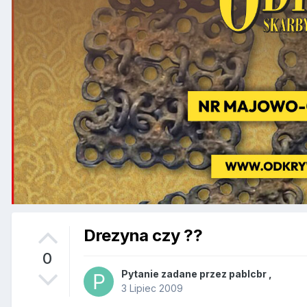
Drezyna czy ??
0
Pytanie zadane przez
pablcbr
,
3 Lipiec 2009