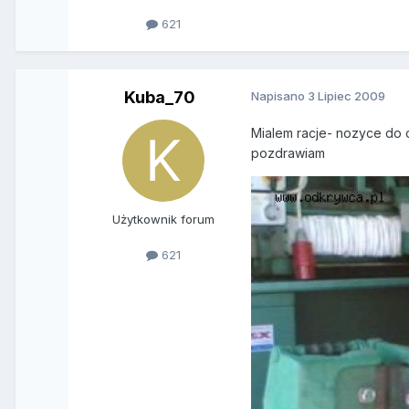
621
Kuba_70
Napisano
3 Lipiec 2009
Mialem racje- nozyce do c
pozdrawiam
Użytkownik forum
621