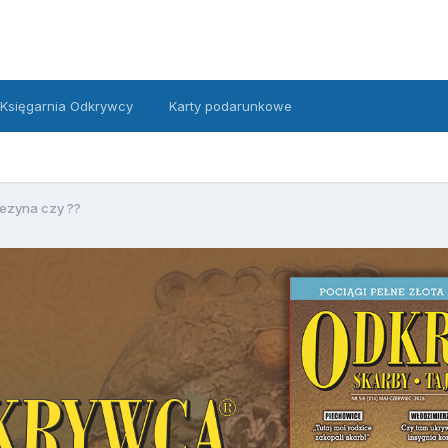
Księgarnia Odkrywcy
Karty podarunkowe
ezyna czy ??