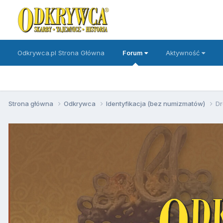
Odkrywca.pl Strona Główna
Forum
Aktywność
Strona główna
Odkrywca
Identyfikacja (bez numizmatów)
Dr