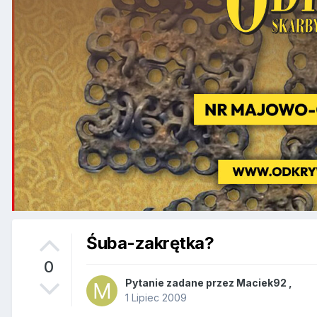
Śuba-zakrętka?
0
Pytanie zadane przez
Maciek92
,
1 Lipiec 2009