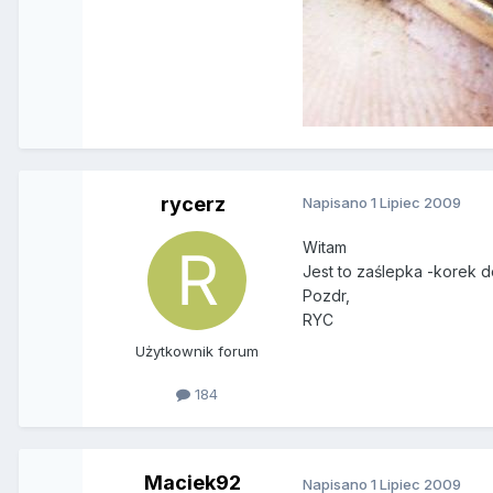
rycerz
Napisano
1 Lipiec 2009
Witam
Jest to zaślepka -korek d
Pozdr,
RYC
Użytkownik forum
184
Maciek92
Napisano
1 Lipiec 2009