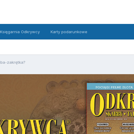
Księgarnia Odkrywcy
Karty podarunkowe
ba-zakrętka?