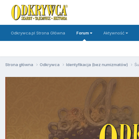
Odkrywca.pl Strona Główna
Forum
Aktywność
Strona główna
Odkrywca
Identyfikacja (bez numizmatów)
Śu