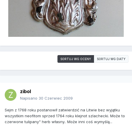
SORTUJ WG OCENY
SORTUJ WG DATY
zibol
Napisano
30 Czerwiec 2009
Sejm z 1768 roku postanowił zatwierdzić na Litwie bez wyjątku
wszystkim neofitom sprzed 1764 roku klejnot szlachecki. Może to
czerwone tulipany" herb własny.. Może inni coś wymyślą...