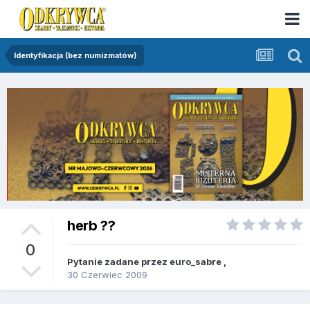
Identyfikacja (bez numizmatów)
herb ??
0
Pytanie zadane przez
euro_sabre
,
30 Czerwiec 2009