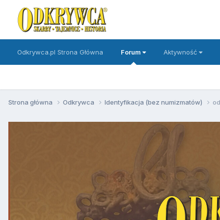
Odkrywca.pl Strona Główna
Forum
Aktywność
Strona główna
Odkrywca
Identyfikacja (bez numizmatów)
o