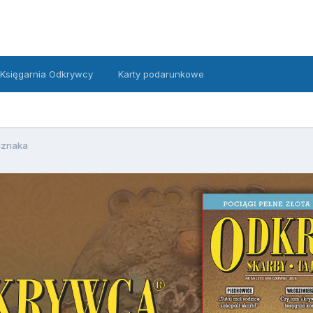
Księgarnia Odkrywcy
Karty podarunkowe
dznaka