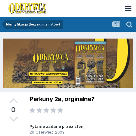
Identyfikacja (bez numizmatów)
Perkuny 2a, orginalne?
0
Pytanie zadane przez
sten
,
29 Czerwiec 2009