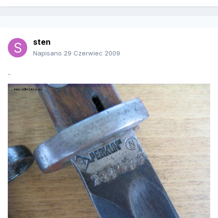
sten
Napisano
29 Czerwiec 2009
..