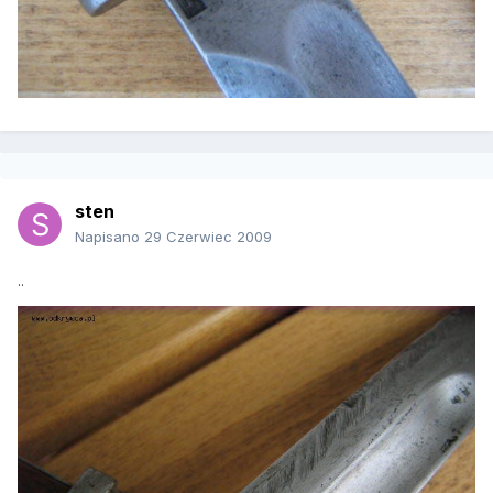
sten
Napisano
29 Czerwiec 2009
..