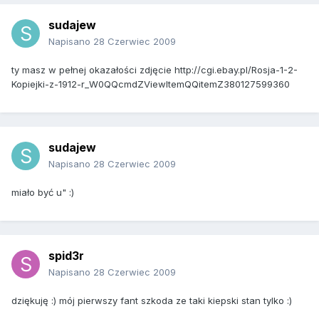
sudajew
Napisano
28 Czerwiec 2009
ty masz w pełnej okazałości zdjęcie http://cgi.ebay.pl/Rosja-1-2-
Kopiejki-z-1912-r_W0QQcmdZViewItemQQitemZ380127599360
sudajew
Napisano
28 Czerwiec 2009
miało być u" :)
spid3r
Napisano
28 Czerwiec 2009
dziękuję :) mój pierwszy fant szkoda ze taki kiepski stan tylko :)