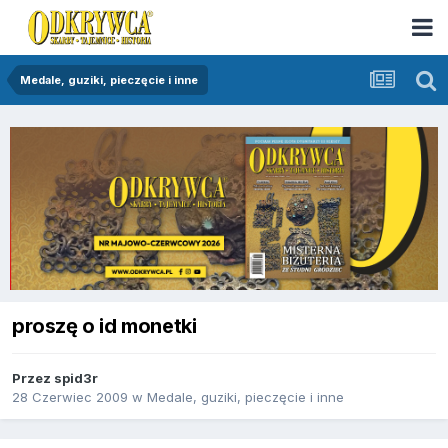
Medale, guziki, pieczęcie i inne
proszę o id monetki
Przez
spid3r
28 Czerwiec 2009
w
Medale, guziki, pieczęcie i inne