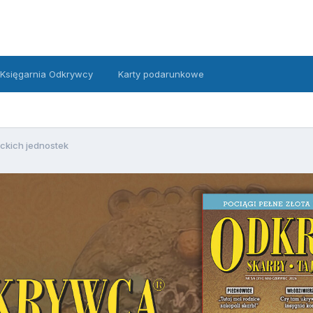
Księgarnia Odkrywcy
Karty podarunkowe
ckich jednostek