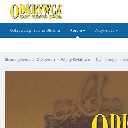
Odkrywca.pl Strona Główna
Forum
Aktywność
Strona główna
Odkrywca
Wojny Światowe
Dyslokacja niemie