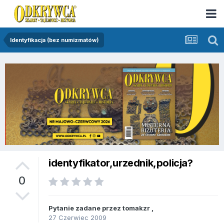
Identyfikacja (bez numizmatów)
identyfikator,urzednik,policja?
0
Pytanie zadane przez
tomakzr
,
27 Czerwiec 2009