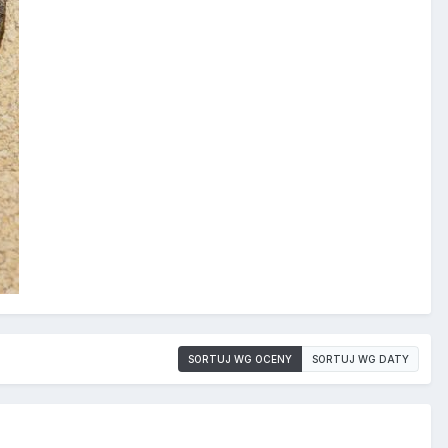
SORTUJ WG OCENY
SORTUJ WG DATY