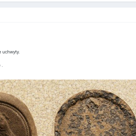
e uchwyty.
 .