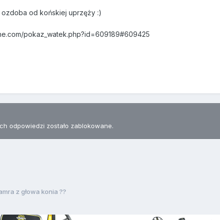
ej ozdoba od końskiej uprzęży :)
line.com/pokaz_watek.php?id=609189#609425
h odpowiedzi zostało zablokowane.
amra z głowa konia ??