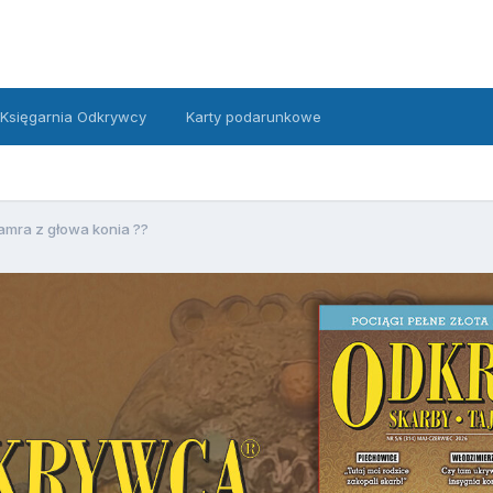
Księgarnia Odkrywcy
Karty podarunkowe
amra z głowa konia ??