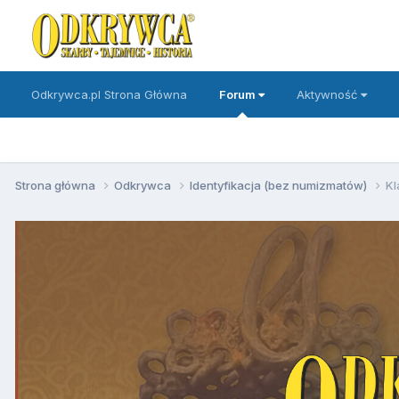
Odkrywca.pl Strona Główna
Forum
Aktywność
Strona główna
Odkrywca
Identyfikacja (bez numizmatów)
Kl