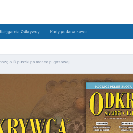
Księgarnia Odkrywcy
Karty podarunkowe
oszę o ID puszki po masce p. gazowej