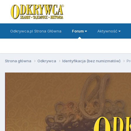
Odkrywca.pl Strona Główna
Forum
Aktywność
Strona główna
Odkrywca
Identyfikacja (bez numizmatów)
Pr