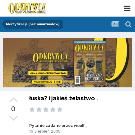
Identyfikacja (bez numizmatów)
łuska? i jakieś żelastwo .
0
Pytanie zadane przez
woolf
,
16 Sierpień 2008