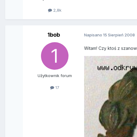
2,8k
1bob
Napisano
15 Sierpień 2008
Witam! Czy ktoś z szano
Użytkownik forum
17