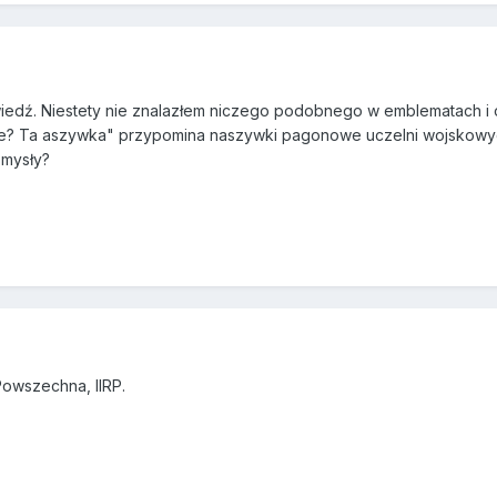
iedź. Niestety nie znalazłem niczego podobnego w emblematach i
ie? Ta aszywka" przypomina naszywki pagonowe uczelni wojskowyc
omysły?
Powszechna, IIRP.