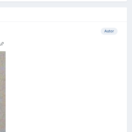
Autor
u?