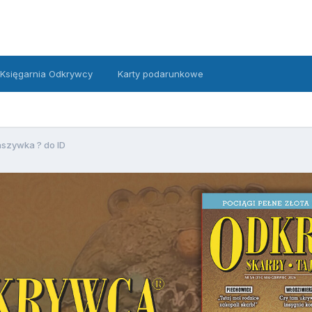
Księgarnia Odkrywcy
Karty podarunkowe
szywka ? do ID