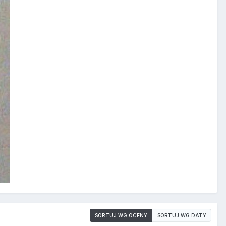
SORTUJ WG OCENY
SORTUJ WG DATY