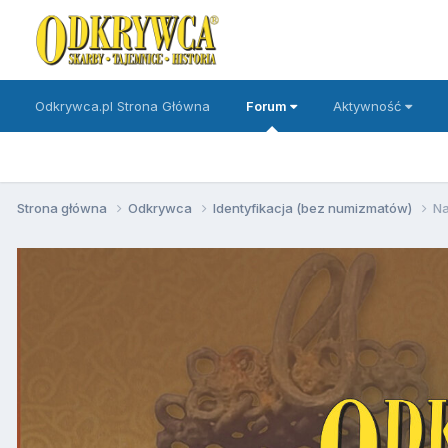
Odkrywca.pl Strona Główna
Forum
Aktywność
Strona główna
Odkrywca
Identyfikacja (bez numizmatów)
Na