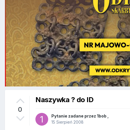
Naszywka ? do ID
0
Pytanie zadane przez
1bob
,
15 Sierpień 2008