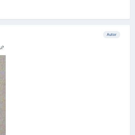
Autor
u?