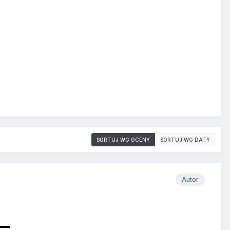
SORTUJ WG OCENY
SORTUJ WG DATY
Autor