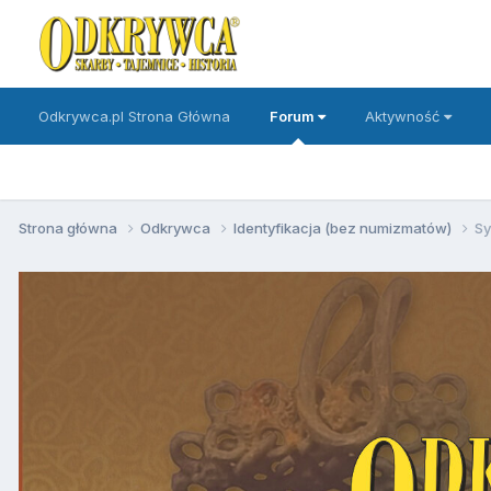
Odkrywca.pl Strona Główna
Forum
Aktywność
Strona główna
Odkrywca
Identyfikacja (bez numizmatów)
Sy