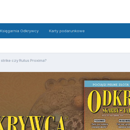
Księgarnia Odkrywcy
Karty podarunkowe
n strike czy Rutus Proxima?