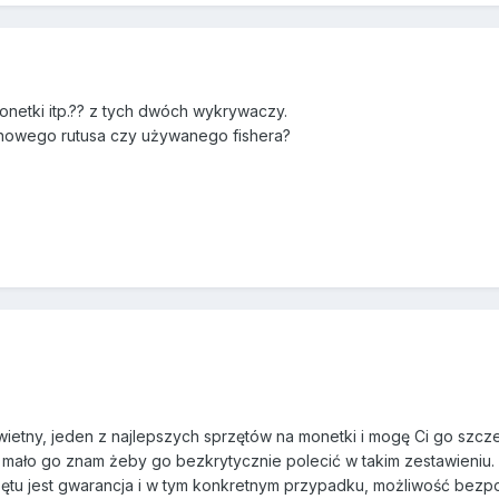
onetki itp.?? z tych dwóch wykrywaczy.
ć nowego rutusa czy używanego fishera?
wietny, jeden z najlepszych sprzętów na monetki i mogę Ci go szcze
 mało go znam żeby go bezkrytycznie polecić w takim zestawieniu.
tu jest gwarancja i w tym konkretnym przypadku, możliwość bezp