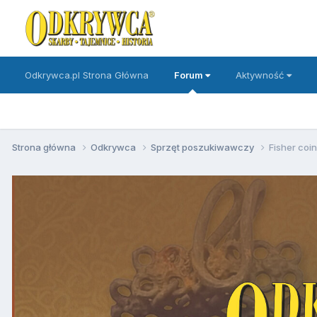
Odkrywca.pl Strona Główna
Forum
Aktywność
Strona główna
Odkrywca
Sprzęt poszukiwawczy
Fisher coi