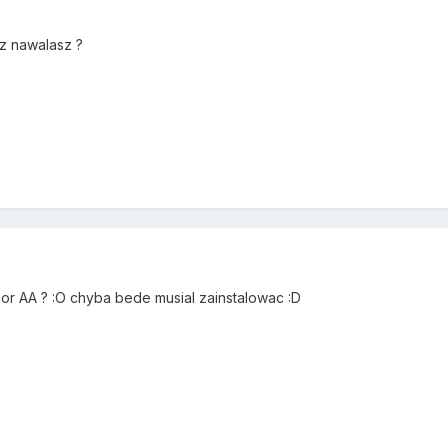
z nawalasz ?
or AA ? :O chyba bede musial zainstalowac :D