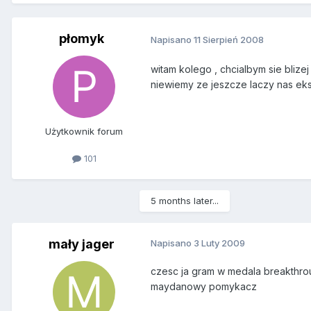
płomyk
Napisano
11 Sierpień 2008
witam kolego , chcialbym sie bliz
niewiemy ze jeszcze laczy nas eks
Użytkownik forum
101
5 months later...
mały jager
Napisano
3 Luty 2009
czesc ja gram w medala breakthrou
maydanowy pomykacz