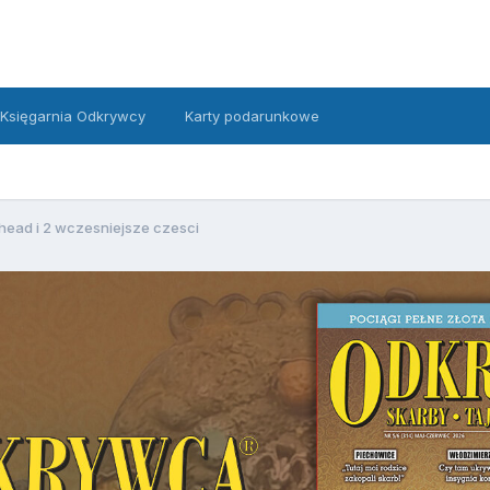
Księgarnia Odkrywcy
Karty podarunkowe
head i 2 wczesniejsze czesci