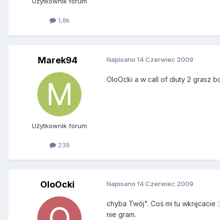
Użytkownik forum
1,8k
Marek94
Napisano
14 Czerwiec 2009
OloOcki a w call of diuty 2 grasz b
Użytkownik forum
238
OloOcki
Napisano
14 Czerwiec 2009
chyba Twój". Coś mi tu wkręcacie :)
nie gram.