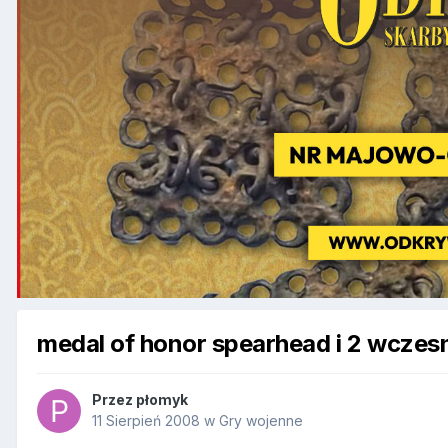
medal of honor spearhead i 2 wczesn
Przez
płomyk
11 Sierpień 2008
w
Gry wojenne