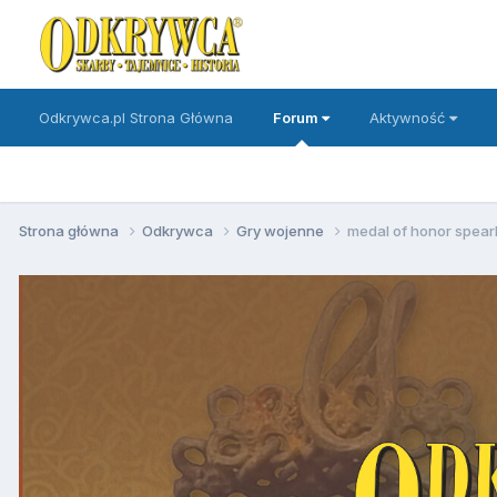
Odkrywca.pl Strona Główna
Forum
Aktywność
Strona główna
Odkrywca
Gry wojenne
medal of honor spear