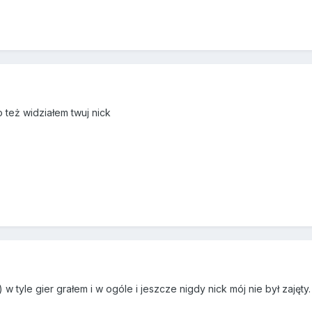
o też widziałem twuj nick
 w tyle gier grałem i w ogóle i jeszcze nigdy nick mój nie był zajęty