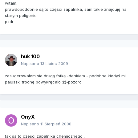
witam,
prawdopodobnie są to części zapalnika, sam takie znajduję na
starym poligonie.
pzdr
huk 100
Napisano
13 Lipiec 2009
zasugerowałem sie drugą fotką -denkiem - podobne kiedyś mi
paluszki trochę powykręcało :):)-pozdro
OnyX
Napisano
11 Sierpień 2008
tak sa to czesci zapalnika chemicznego .