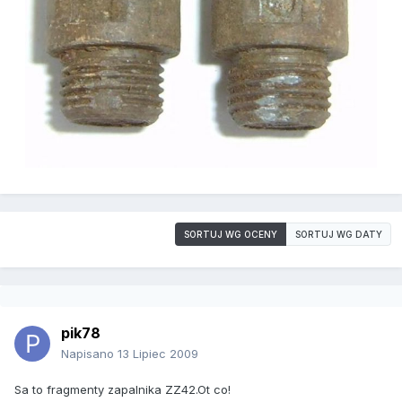
SORTUJ WG OCENY
SORTUJ WG DATY
pik78
Napisano
13 Lipiec 2009
Sa to fragmenty zapalnika ZZ42.Ot co!