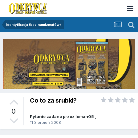
Identyfikacja (bez numizmatów)
Co to za srubki?
0
Pytanie zadane przez
leman05
,
11 Sierpień 2008