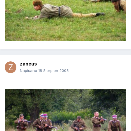
zancus
Napisano
18 Sierpień 2008
`