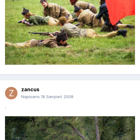
zancus
Napisano
18 Sierpień 2008
`