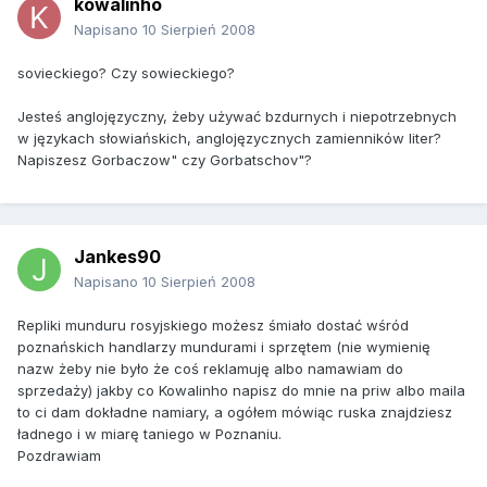
kowalinho
Napisano
10 Sierpień 2008
sovieckiego? Czy sowieckiego?
Jesteś anglojęzyczny, żeby używać bzdurnych i niepotrzebnych
w językach słowiańskich, anglojęzycznych zamienników liter?
Napiszesz Gorbaczow" czy Gorbatschov"?
Jankes90
Napisano
10 Sierpień 2008
Repliki munduru rosyjskiego możesz śmiało dostać wśród
poznańskich handlarzy mundurami i sprzętem (nie wymienię
nazw żeby nie było że coś reklamuję albo namawiam do
sprzedaży) jakby co Kowalinho napisz do mnie na priw albo maila
to ci dam dokładne namiary, a ogółem mówiąc ruska znajdziesz
ładnego i w miarę taniego w Poznaniu.
Pozdrawiam