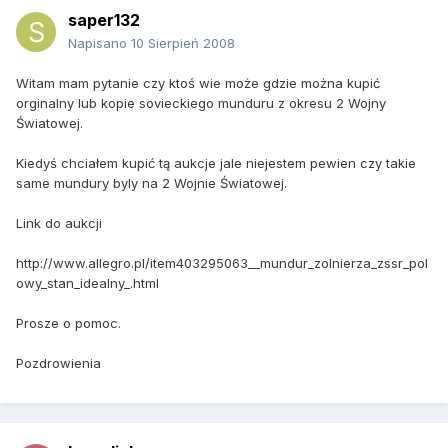
saper132
Napisano
10 Sierpień 2008
Witam mam pytanie czy ktoś wie może gdzie można kupić
orginalny lub kopie sovieckiego munduru z okresu 2 Wojny
Światowej.
Kiedyś chciałem kupić tą aukcje jale niejestem pewien czy takie
same mundury byly na 2 Wojnie Światowej.
Link do aukcji
http://www.allegro.pl/item403295063__mundur_zolnierza_zssr_pol
owy_stan_idealny_.html
Prosze o pomoc.
Pozdrowienia