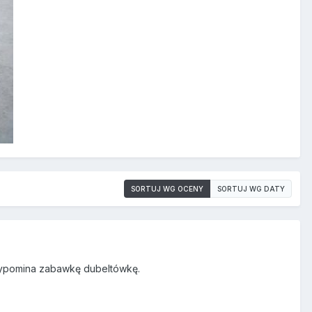
SORTUJ WG OCENY
SORTUJ WG DATY
rzypomina zabawkę dubeltówkę.