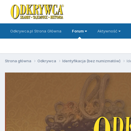
Odkrywca.pl Strona Główna
Forum
Aktywność
Strona główna
Odkrywca
Identyfikacja (bez numizmatów)
Id