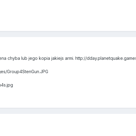
ena chyba lub jego kopia jakiejs armi. http://dday.planetquake.ga
mages/Group4StenGun.JPG
n4s.jpg