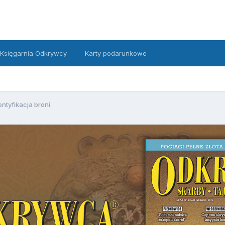
Księgarnia Odkrywcy
Karty podarunkowe
entyfikacja broni