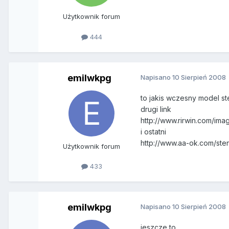
Użytkownik forum
444
emilwkpg
Napisano
10 Sierpień 2008
to jakis wczesny model st
drugi link
http://www.rirwin.com/i
i ostatni
http://www.aa-ok.com/ste
Użytkownik forum
433
emilwkpg
Napisano
10 Sierpień 2008
jeszcze to