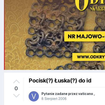
Pocisk(?) Łuska(?) do id
0
Pytanie zadane przez
vaticano
,
8 Sierpień 2008