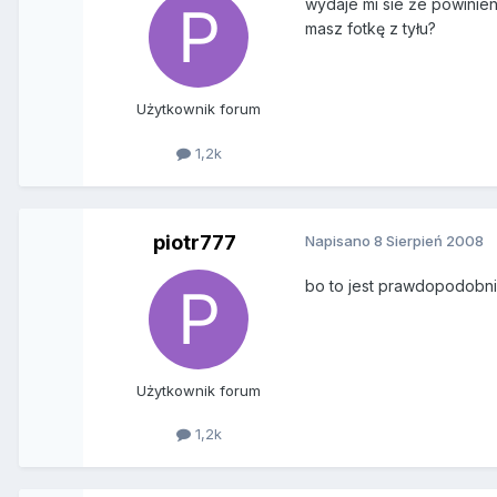
wydaje mi sie że powinien
masz fotkę z tyłu?
Użytkownik forum
1,2k
piotr777
Napisano
8 Sierpień 2008
bo to jest prawdopodobn
Użytkownik forum
1,2k