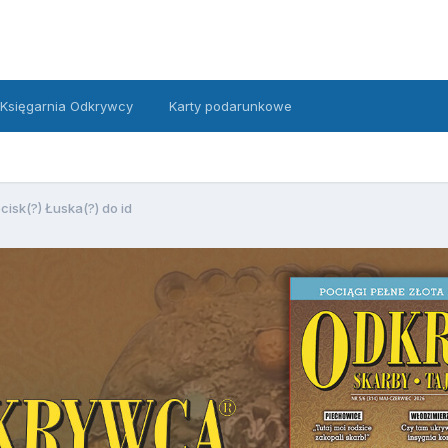
Księgarnia Odkrywcy
Karty podarunkowe
cisk(?) Łuska(?) do id