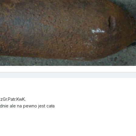
PzGr.Patr.KwK.
adnie ale na pewno jest cała