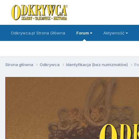
Odkrywca.pl Strona Główna
Forum
Aktywność
Strona główna
Odkrywca
Identyfikacja (bez numizmatów)
Po