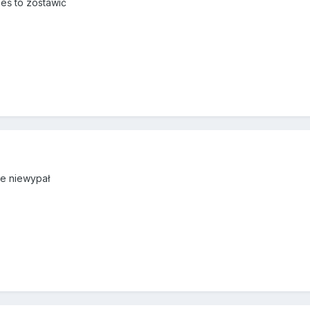
eś to zostawić
ie niewypał