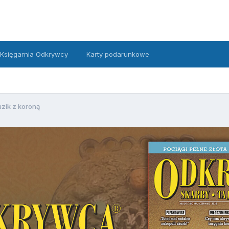
Księgarnia Odkrywcy
Karty podarunkowe
zik z koroną