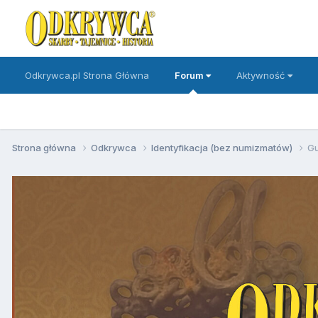
Odkrywca.pl Strona Główna
Forum
Aktywność
Strona główna
Odkrywca
Identyfikacja (bez numizmatów)
Gu