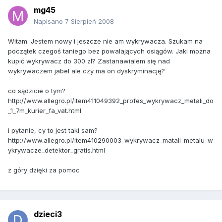
mg45
Napisano
7 Sierpień 2008
Witam. Jestem nowy i jeszcze nie am wykrywacza. Szukam na
początek czegoś taniego bez powalających osiągów. Jaki można
kupić wykrywacz do 300 zł? Zastanawialem się nad
wykrywaczem jabel ale czy ma on dyskryminację?
co sądzicie o tym?
http://www.allegro.pl/item411049392_profes_wykrywacz_metali_do
_1_7m_kurier_fa_vat.html
i pytanie, cy to jest taki sam?
http://www.allegro.pl/item410290003_wykrywacz_matali_metalu_w
ykrywacze_detektor_gratis.html
z góry dzięki za pomoc
dzieci3