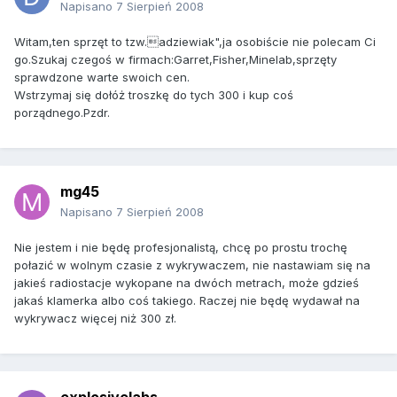
Napisano
7 Sierpień 2008
Witam,ten sprzęt to tzw.adziewiak",ja osobiście nie polecam Ci
go.Szukaj czegoś w firmach:Garret,Fisher,Minelab,sprzęty
sprawdzone warte swoich cen.
Wstrzymaj się dołóż troszkę do tych 300 i kup coś
porządnego.Pzdr.
mg45
Napisano
7 Sierpień 2008
Nie jestem i nie będę profesjonalistą, chcę po prostu trochę
połazić w wolnym czasie z wykrywaczem, nie nastawiam się na
jakieś radiostacje wykopane na dwóch metrach, może gdzieś
jakaś klamerka albo coś takiego. Raczej nie będę wydawał na
wykrywacz więcej niż 300 zł.