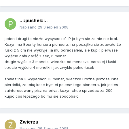
..::pushek::..
Napisano
29 Sierpień 2008
jeden i drugi to niezłe wysysacze" :P ja bym sie za nie nie brał.
Kuzyn ma Bounty huntera pioneera, na początku sie zdawało że
łuski z 5 cm nie wykryje, ja mu odradzałem, ale kupił. pierwsze
wyjście cała garść łusek, 6 monet.
drugie wyjście 3 monetki wieczko od menaszki carskiej i łuski
trzecie wyjście 4 monetki i jak zwykle pełno łusek
znalazł na 3 wypadach 13 monet, wieczko i rożne jeszcze inne
pierdółki, za taką kase bym ci polecał tego pioneera, jak jestes
zainteresowany pisz na priva, kuzyn chce sprzedac za 200 i
kupic cos lepszego bo mu sie spodobało.
Zwierzu
Napisano
29 Sierpień 2008