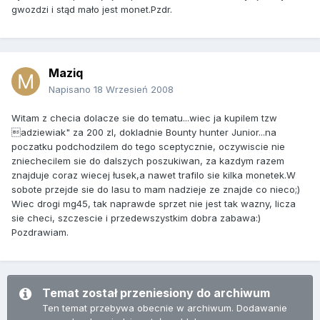
gwozdzi i stąd mało jest monet.Pzdr.
Maziq
Napisano
18 Wrzesień 2008
Witam z checia dolacze sie do tematu...wiec ja kupilem tzw
adziewiak" za 200 zl, dokladnie Bounty hunter Junior...na
poczatku podchodzilem do tego sceptycznie, oczywiscie nie
zniechecilem sie do dalszych poszukiwan, za kazdym razem
znajduje coraz wiecej łusek,a nawet trafilo sie kilka monetek.W
sobote przejde sie do lasu to mam nadzieje ze znajde co nieco;)
Wiec drogi mg45, tak naprawde sprzet nie jest tak wazny, licza
sie checi, szczescie i przedewszystkim dobra zabawa:)
Pozdrawiam.
Temat został przeniesiony do archiwum
Ten temat przebywa obecnie w archiwum. Dodawanie