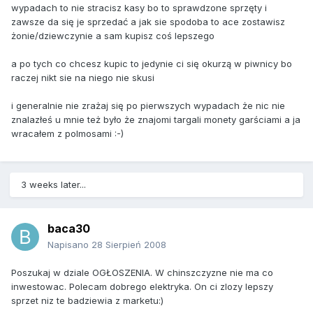
wypadach to nie stracisz kasy bo to sprawdzone sprzęty i
zawsze da się je sprzedać a jak sie spodoba to ace zostawisz
żonie/dziewczynie a sam kupisz coś lepszego
a po tych co chcesz kupic to jedynie ci się okurzą w piwnicy bo
raczej nikt sie na niego nie skusi
i generalnie nie zrażaj się po pierwszych wypadach że nic nie
znalazłeś u mnie też było że znajomi targali monety garściami a ja
wracałem z polmosami :-)
3 weeks later...
baca30
Napisano
28 Sierpień 2008
Poszukaj w dziale OGŁOSZENIA. W chinszczyzne nie ma co
inwestowac. Polecam dobrego elektryka. On ci zlozy lepszy
sprzet niz te badziewia z marketu:)