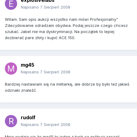
explosivelabs
Napisano
7 Sierpień 2008
Witam. Sam opis aukcji wszystko nam mówi Profesjonalny"
Zdecydowanie odradzam obydwa. Podaj jeszcze czego chcesz
szukać. Jabel nie ma dyskryminacji. Na początek to lepiej
dozbierać pare złoty i kupić ACE 150.
mg45
Napisano
7 Sierpień 2008
Bardziej nastawiam się na militarkę, ale dobrze by było też jakieś
odznaki znaleźć.
rudolf
Napisano
7 Sierpień 2008
Mnie wydaje się że mg45 to jeden z tych co próbują zacząć