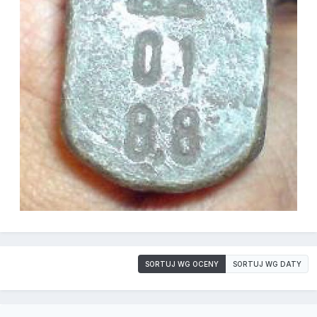
SORTUJ WG OCENY
SORTUJ WG DATY