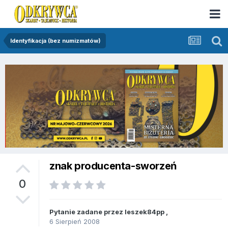
Identyfikacja (bez numizmatów)
znak producenta-sworzeń
0
Pytanie zadane przez
leszek84pp
,
6 Sierpień 2008