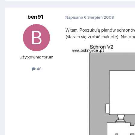
ben91
Napisano
6 Sierpień 2008
Witam. Poszukuję planów schronów t
(staram się zrobić makietę). Nie p
Użytkownik forum
48