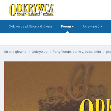
Odkrywca.pl Strona Główna
Forum
Aktywność
Strona główna
Odkrywca
Fortyfikacje, bunkry, podziemia
pl