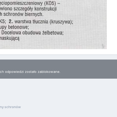
h odpowiedzi zostało zablokowane.
any schronów