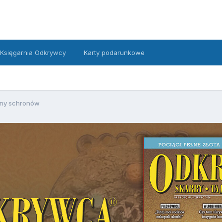
Księgarnia Odkrywcy
Karty podarunkowe
any schronów