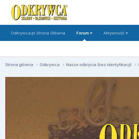
Odkrywca.pl Strona Główna
Forum
Aktywność
Strona główna
Odkrywca
Nasze odkrycia (bez identyfikacji)