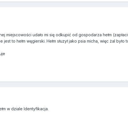
nej miejscowości udało mi się odkupić od gospodarza hełm (zapłacił
e jest to hełm węgierski. Hełm słuzył jako psia micha, więc żal było 
uje
łm w dziale Identyfikacja.