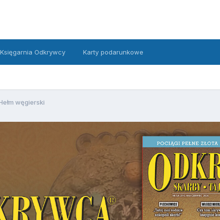
Księgarnia Odkrywcy
Karty podarunkowe
Hełm węgierski