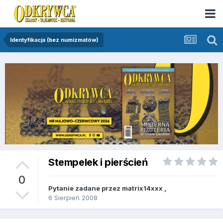
Identyfikacja (bez numizmatów)
Stempelek i pierścień
0
Pytanie zadane przez
matrix14xxx
,
6 Sierpień 2008