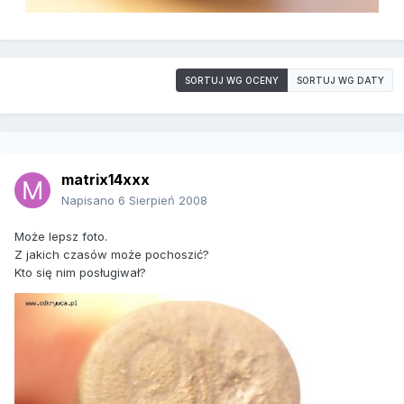
SORTUJ WG OCENY
SORTUJ WG DATY
matrix14xxx
Napisano
6 Sierpień 2008
Może lepsz foto.
Z jakich czasów może pochoszić?
Kto się nim posługiwał?