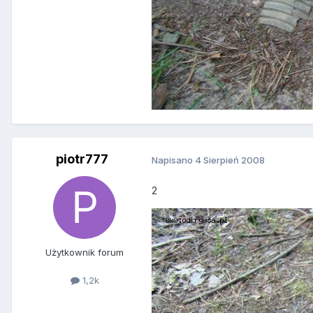
piotr777
Napisano
4 Sierpień 2008
2
Użytkownik forum
1,2k