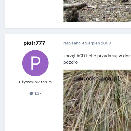
piotr777
Napisano
4 Sierpień 2008
sprzęt AGD hehe przyda się w dom
pozdro
Użytkownik forum
1,2k