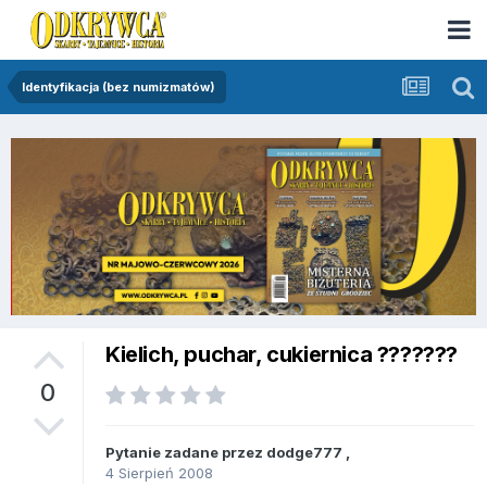
Identyfikacja (bez numizmatów)
Kielich, puchar, cukiernica ???????
0
Pytanie zadane przez
dodge777
,
4 Sierpień 2008