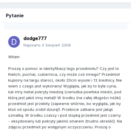
Pytanie
dodge777
Napisano
4 Sierpień 2008
Witam
Proszę o pomoc w identyfikacji tego przedmiotu? Czy jest to
Kielich, puchar, cukiernica, czy może coś innego? Przedmiot
kupiony na targu staroci, około 20cm wysoki i 13 średnicy. Nie
wiem z czego jest wykonany! Wygląda, jak by to była cyna,
lub inny metal pokryty miedzią (cieniutka powłoka miedzi, pod
którą jest jakiś inny metal)! W środku (na całej długości nóżki)
przedmiot jest przebity (zapewne wtórnie, bo wygląda, jak by
ktoś od spodu zrobił dziurę!). Przebicie zatkane jest jakąś
szmatką. W środku czaszy i pod stopką przedmiot jest czarny
- oksydowany lub pokryty jakimś smarem (trudno określić). Na
zdjęciu przedmiot po wstępnym oczyszczeniu. Proszę o