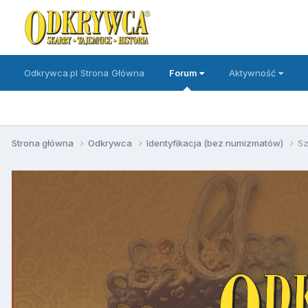
Odkrywca.pl Strona Główna
Forum
Aktywność
Strona główna
Odkrywca
Identyfikacja (bez numizmatów)
Sz