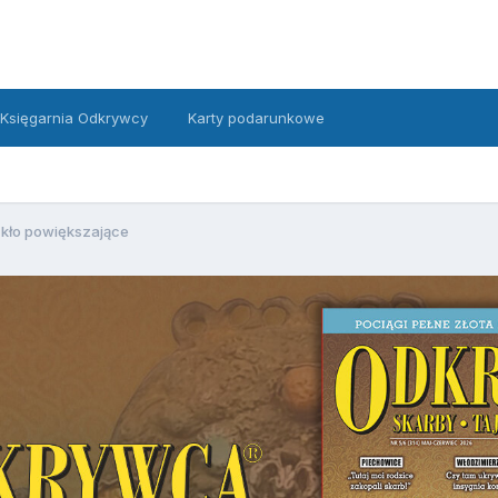
Księgarnia Odkrywcy
Karty podarunkowe
kło powiększające