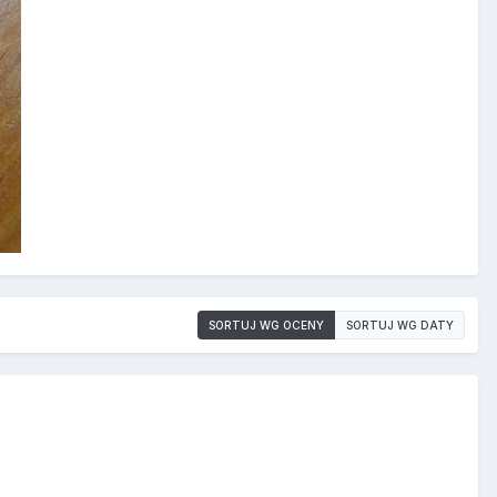
SORTUJ WG OCENY
SORTUJ WG DATY