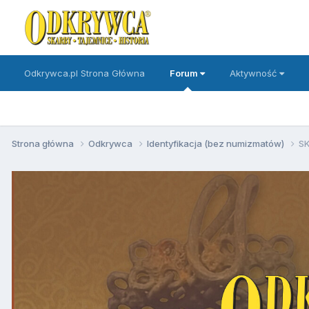
Odkrywca.pl Strona Główna
Forum
Aktywność
Strona główna
Odkrywca
Identyfikacja (bez numizmatów)
SK