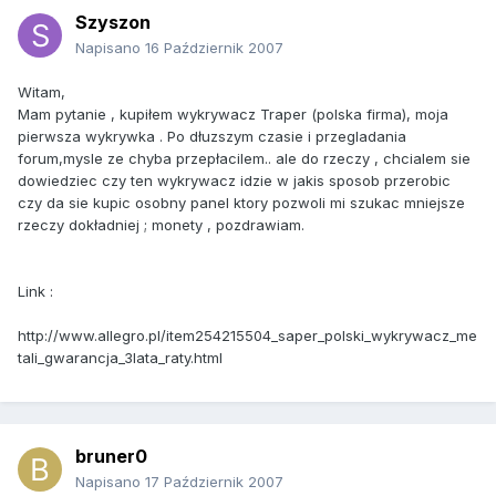
Szyszon
Napisano
16 Październik 2007
Witam,
Mam pytanie , kupiłem wykrywacz Traper (polska firma), moja
pierwsza wykrywka . Po dłuzszym czasie i przegladania
forum,mysle ze chyba przepłacilem.. ale do rzeczy , chcialem sie
dowiedziec czy ten wykrywacz idzie w jakis sposob przerobic
czy da sie kupic osobny panel ktory pozwoli mi szukac mniejsze
rzeczy dokładniej ; monety , pozdrawiam.
Link :
http://www.allegro.pl/item254215504_saper_polski_wykrywacz_me
tali_gwarancja_3lata_raty.html
bruner0
Napisano
17 Październik 2007