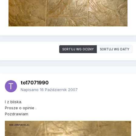
SORTUJ WG OCENY
SORTUJ WG DATY
to17071990
Napisano
16 Październik 2007
I z bliska.
Prosze o opinie .
Pozdrawiam