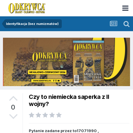
Identyfikacja (bez numizmatów)
Czy to niemiecka saperka z II
wojny?
0
Pytanie zadane przez
to17071990
,