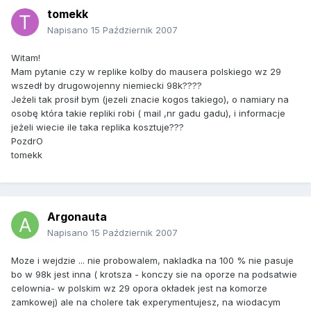
tomekk
Napisano
15 Październik 2007
Witam!
Mam pytanie czy w replike kolby do mausera polskiego wz 29
wszedł by drugowojenny niemiecki 98k????
Jeżeli tak prosił bym (jezeli znacie kogos takiego), o namiary na
osobę która takie repliki robi ( mail ,nr gadu gadu), i informacje
jeżeli wiecie ile taka replika kosztuje???
PozdrO
tomekk
Argonauta
Napisano
15 Październik 2007
Moze i wejdzie ... nie probowalem, nakladka na 100 % nie pasuje
bo w 98k jest inna ( krotsza - konczy sie na oporze na podsatwie
celownia- w polskim wz 29 opora okładek jest na komorze
zamkowej) ale na cholere tak experymentujesz, na wiodacym