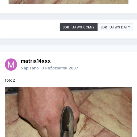
SORTUJ WG OCENY
SORTUJ WG DATY
matrix14xxx
Napisano
13 Październik 2007
foto2