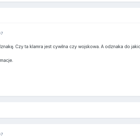
07
dznakę. Czy ta klamra jest cywilna czy wojskowa. A odznaka do jakich
rmacje.
07