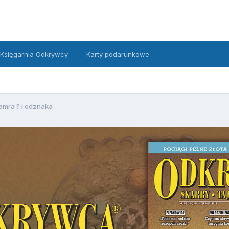
Księgarnia Odkrywcy
Karty podarunkowe
amra ? i odznaka