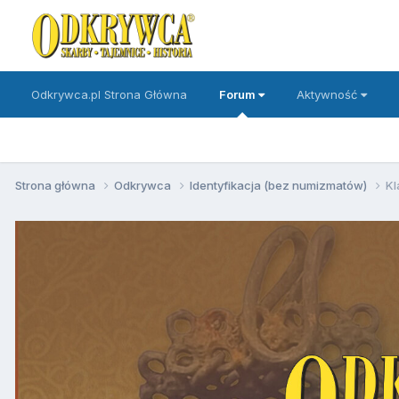
Odkrywca.pl Strona Główna
Forum
Aktywność
Strona główna
Odkrywca
Identyfikacja (bez numizmatów)
Kl