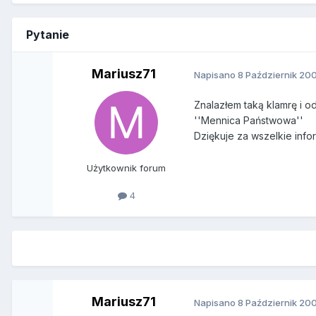
Pytanie
Mariusz71
Napisano
8 Październik 20
Znalazłem taką klamrę i o
''Mennica Państwowa''
Dziękuje za wszelkie info
Użytkownik forum
4
Mariusz71
Napisano
8 Październik 20