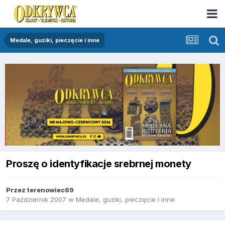
Medale, guziki, pieczęcie i inne
Proszę o identyfikacje srebrnej monety
Przez
terenowiec69
7 Październik 2007
w
Medale, guziki, pieczęcie i inne