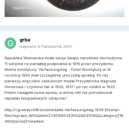
grba
Napisano
6 Październik 2007
Republika Wiemarska miała swoje święto narodowe obchodzone
11 sierpnia na pamiątkę podpisania w 1919 przez prezydenta
Eberta konstytucji. Verfassungstag - Dzień Konstytucji w 10
rocznicę 1929 miał szczególnie uroczystą oprawę. Po raz
pierwszy wręczano zasłużonym medal Prezydencka Nagroda
Honorowa i czyniono tak w 1930, 1931 i po raz ostatni w 1932.
Potem nastąpiła nowa epoka, w której nikt nie potrzebiował
republiki listopadowych zdrajców".
http://cgi.ebay.nl/Bronzemedaille-Verfassungstag-1929-Ehrenpr-
Reichspraes_W0QQitemZ330166534305QQihZ014QQcategoryZ18
490QQcmdZViewItem