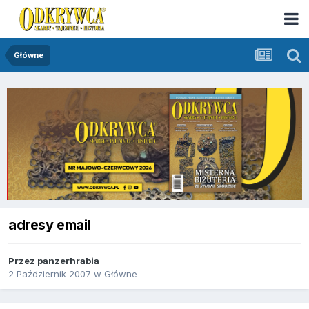
Główne
adresy email
Przez
panzerhrabia
2 Październik 2007
w
Główne