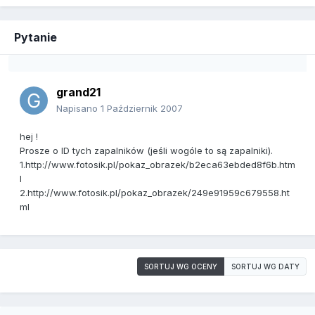
Pytanie
grand21
Napisano
1 Październik 2007
hej !
Prosze o ID tych zapalników (jeśli wogóle to są zapalniki).
1.http://www.fotosik.pl/pokaz_obrazek/b2eca63ebded8f6b.htm
l
2.http://www.fotosik.pl/pokaz_obrazek/249e91959c679558.ht
ml
SORTUJ WG OCENY
SORTUJ WG DATY