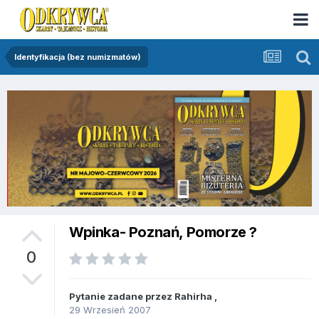
Identyfikacja (bez numizmatów)
Wpinka- Poznań, Pomorze ?
0
Pytanie zadane przez
Rahirha
,
29 Wrzesień 2007