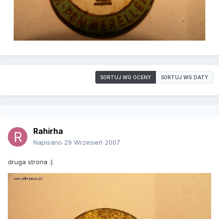
SORTUJ WG OCENY
SORTUJ WG DATY
Rahirha
Napisano
29 Wrzesień 2007
druga strona :)