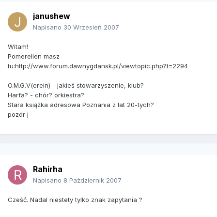
janushew
Napisano
30 Wrzesień 2007
Witam!
Pomerellen masz
tu:http://www.forum.dawnygdansk.pl/viewtopic.php?t=2294
O.M.G.V(erein) - jakieś stowarzyszenie, klub?
Harfa? - chór? orkiestra?
Stara książka adresowa Poznania z lat 20-tych?
pozdr j
Rahirha
Napisano
8 Październik 2007
Cześć. Nadal niestety tylko znak zapytania ?