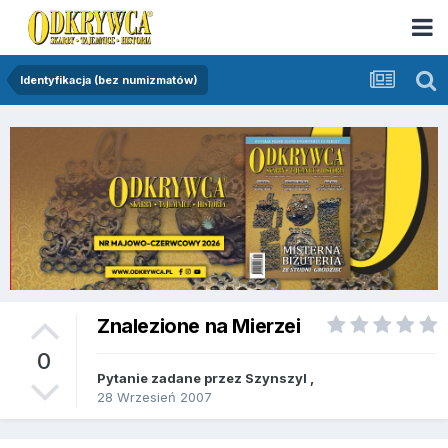
Identyfikacja (bez numizmatów)
Znalezione na Mierzei
0
Pytanie zadane przez
Szynszyl
,
28 Wrzesień 2007