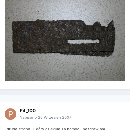
Pit_100
Napisano
26 Wrzesień 2007
I druga strona. Z góry dziękuję za pomoc i pozdrawiam.