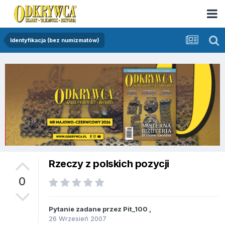
Identyfikacja (bez numizmatów)
Rzeczy z polskich pozycji
0
Pytanie zadane przez
Pit_100
,
26 Wrzesień 2007