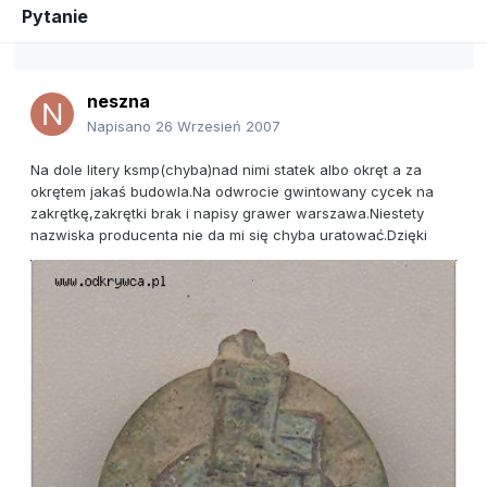
Pytanie
neszna
Napisano
26 Wrzesień 2007
Na dole litery ksmp(chyba)nad nimi statek albo okręt a za
okrętem jakaś budowla.Na odwrocie gwintowany cycek na
zakrętkę,zakrętki brak i napisy grawer warszawa.Niestety
nazwiska producenta nie da mi się chyba uratować.Dzięki