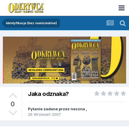
Identyfikacja (bez numizmatów)
Jaka odznaka?
0
Pytanie zadane przez
neszna
,
26 Wrzesień 2007