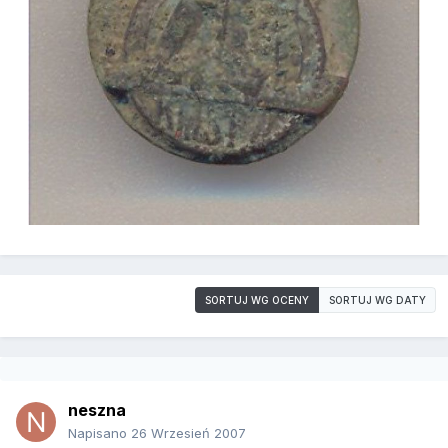
SORTUJ WG OCENY
SORTUJ WG DATY
neszna
Napisano
26 Wrzesień 2007