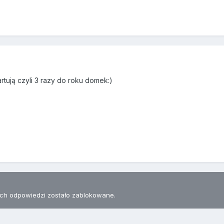
artują czyli 3 razy do roku domek:)
h odpowiedzi zostało zablokowane.