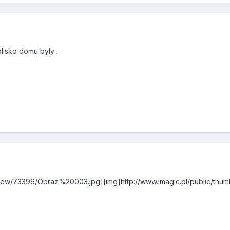
blisko domu byly .
/pview/73396/Obraz%20003.jpg][img]http://www.imagic.pl/public/th