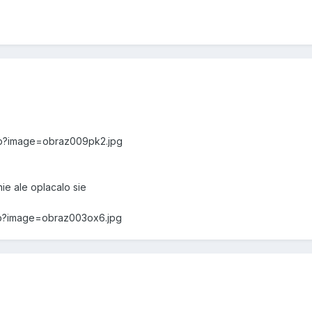
php?image=obraz009pk2.jpg
nie ale oplacalo sie
php?image=obraz003ox6.jpg