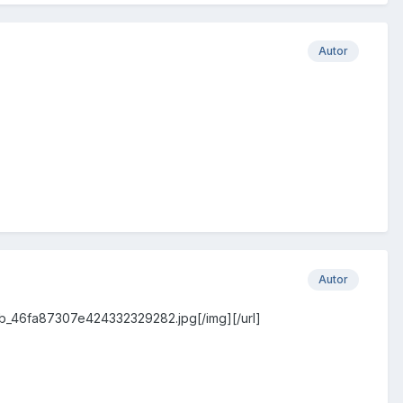
Autor
Autor
umb_46fa87307e424332329282.jpg[/img][/url]