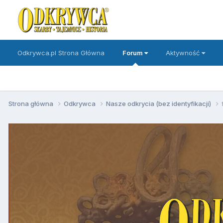
Odkrywca.pl Strona Główna
Forum
Aktywność
Strona główna
Odkrywca
Nasze odkrycia (bez identyfikacji)