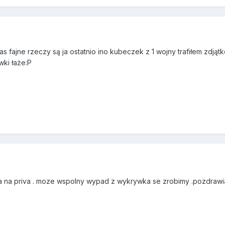
s fajne rzeczy są ja ostatnio ino kubeczek z 1 wojny trafiłem zdjąt
ki łaże:P
a na priva . moze wspolny wypad z wykrywka se zrobimy .pozdraw