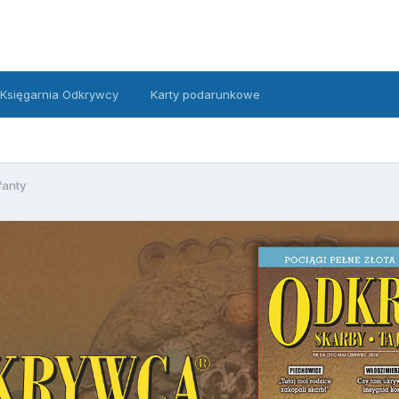
Księgarnia Odkrywcy
Karty podarunkowe
fanty