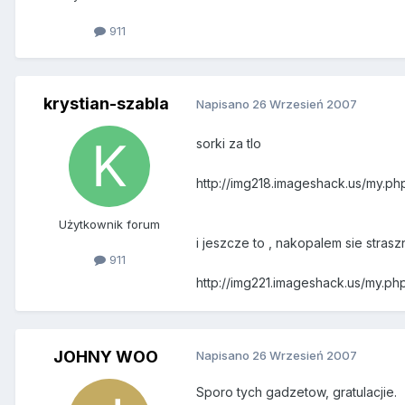
911
krystian-szabla
Napisano
26 Wrzesień 2007
sorki za tlo
http://img218.imageshack.us/my.
Użytkownik forum
i jeszcze to , nakopalem sie strasz
911
http://img221.imageshack.us/my.
JOHNY WOO
Napisano
26 Wrzesień 2007
Sporo tych gadzetow, gratulacjie.